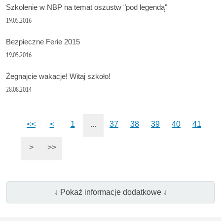
Szkolenie w NBP na temat oszustw "pod legendą"
19.05.2016
Bezpieczne Ferie 2015
19.05.2016
Żegnajcie wakacje! Witaj szkoło!
28.08.2014
<<
<
1
...
37
38
39
40
41
>
>>
↓ Pokaż informacje dodatkowe ↓