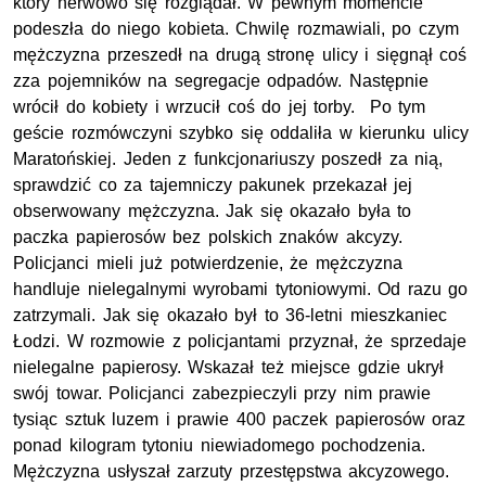
który nerwowo się rozglądał. W pewnym momencie
podeszła do niego kobieta. Chwilę rozmawiali, po czym
mężczyzna przeszedł na drugą stronę ulicy i sięgnął coś
zza pojemników na segregacje odpadów. Następnie
wrócił do kobiety i wrzucił coś do jej torby. Po tym
geście rozmówczyni szybko się oddaliła w kierunku ulicy
Maratońskiej. Jeden z funkcjonariuszy poszedł za nią,
sprawdzić co za tajemniczy pakunek przekazał jej
obserwowany mężczyzna. Jak się okazało była to
paczka papierosów bez polskich znaków akcyzy.
Policjanci mieli już potwierdzenie, że mężczyzna
handluje nielegalnymi wyrobami tytoniowymi. Od razu go
zatrzymali. Jak się okazało był to 36-letni mieszkaniec
Łodzi. W rozmowie z policjantami przyznał, że sprzedaje
nielegalne papierosy. Wskazał też miejsce gdzie ukrył
swój towar. Policjanci zabezpieczyli przy nim prawie
tysiąc sztuk luzem i prawie 400 paczek papierosów oraz
ponad kilogram tytoniu niewiadomego pochodzenia.
Mężczyzna usłyszał zarzuty przestępstwa akcyzowego.