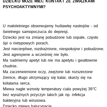
DZIECKO MOŻE MIEĆ KONTAKT ZE ZWIĄZKAMI
PSYCHOAKTYWNYMI?
U małoletniego obserwujemy huśtawkę nastrojów - od
świetnego samopoczucia do depresji.
Dziecko jest na zmianę pobudzone lub ospałe, często
śpi o nietypowych porach.
Jest niecierpliwe, rozdrażnione, niespokojne i pobudzone.
Jest agresywne a wcześniej nie było.
Ma nadmierny apetyt lub nie ma apetytu i gwałtownie
chudnie.
Ma zaczerwienione oczy, zwężone lub rozszerzone
źrenice, długo utrzymujący się katar, skarży się na
kołatania serca.
Miewa nagłe wzrosty temperatury ciała powyżej 39°C
bez wyraźnych przyczyn takich jak np. infekcja
bakteryjna lub wirusowa.
Dziecko miewa halucynacje.