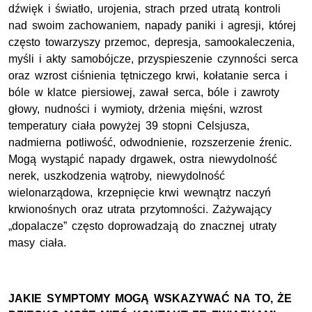
dźwięk i światło, urojenia, strach przed utratą kontroli
nad swoim zachowaniem, napady paniki i agresji, której
często towarzyszy przemoc, depresja, samookaleczenia,
myśli i akty samobójcze, przyspieszenie czynności serca
oraz wzrost ciśnienia tętniczego krwi, kołatanie serca i
bóle w klatce piersiowej, zawał serca, bóle i zawroty
głowy, nudności i wymioty, drżenia mięśni, wzrost
temperatury ciała powyżej 39 stopni Celsjusza,
nadmierna potliwość, odwodnienie, rozszerzenie źrenic.
Mogą wystąpić napady drgawek, ostra niewydolność
nerek, uszkodzenia wątroby, niewydolność
wielonarządowa, krzepnięcie krwi wewnątrz naczyń
krwionośnych oraz utrata przytomności. Zażywający
„dopalacze” często doprowadzają do znacznej utraty
masy ciała.
JAKIE SYMPTOMY MOGĄ WSKAZYWAĆ NA TO, ŻE