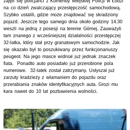
zajęli się policjanci z Komendy Miejskiej Policji w Łodzi
na co dzień zwalczający przestępczość samochodową.
Szybko ustalili, gdzie może znajdować się skradziony
pojazd. Jeszcze tego samego dnia około godziny 14.30
weszli na jedną z posesji na terenie Górnej. Zauważyli
tam znanego z wcześniejszej działalności przestępczej
32-latka, który stał przy granatowym samochodzie. Jak
się okazało był to poszukiwany przez funkcjonariuszy
peugeot. Na jego masce widniał już jednak znaczek
fiata. Ponadto auto posiadało już przerobione pola
numerowe. 32-latek został zatrzymany. Usłyszał już
zarzuty kradzieży z włamaniem do pojazdu oraz
przerabiania znaków identyfikacyjnych auta. Grozi mu
kara nawet do 10 lat pozbawienia wolności.