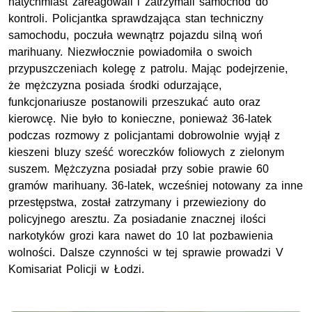
natychmiast zareagowali i zatrzymali samochód do
kontroli. Policjantka sprawdzająca stan techniczny
samochodu, poczuła wewnątrz pojazdu silną woń
marihuany. Niezwłocznie powiadomiła o swoich
przypuszczeniach kolegę z patrolu. Mając podejrzenie,
że mężczyzna posiada środki odurzające,
funkcjonariusze postanowili przeszukać auto oraz
kierowcę. Nie było to konieczne, ponieważ 36-latek
podczas rozmowy z policjantami dobrowolnie wyjął z
kieszeni bluzy sześć woreczków foliowych z zielonym
suszem. Mężczyzna posiadał przy sobie prawie 60
gramów marihuany. 36-latek, wcześniej notowany za inne
przestępstwa, został zatrzymany i przewieziony do
policyjnego aresztu. Za posiadanie znacznej ilości
narkotyków grozi kara nawet do 10 lat pozbawienia
wolności. Dalsze czynności w tej sprawie prowadzi V
Komisariat Policji w Łodzi.