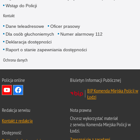
Wstąp do Policji
Kontakt
Dane teleadresowe
Oficer prasowy
Dla osób głuchoniemych
Numer alarmowy 112
Deklaracja dostępności
Raport o stanie zapewniania dostępności
Ochrona danych
Policja online
Biuletyn Informacji Publicznej
BIP Komenda Miejska Policji w
Łodzi
Redakcja serwisu
Nota prawna
Chcesz wykorzystać materiał
Kontakt z redakcją
z serwisu Komenda Miejska Policji w
Łodzi.
Dostępność
Zapoznaj się z zasadami