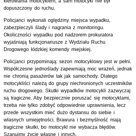
kierowania motocyklem, a sam motocykl nie był
dopuszczony do ruchu.
Policjanci wykonali oględziny miejsca wypadku,
zabezpieczyli ślady i nagrania z monitoringu.
Okoliczności wypadku pod nadzorem prokuratora
wyjaśniają funkcjonariusze z Wydziału Ruchu
Drogowego łódzkiej komendy miejskiej.
Policjanci przypominają: sezon motocyklowy jest w pełni.
Współczesne jednoślady zapewniają moc wrażeń, jednak
nie chronią pasażerów tak jak samochody. Dlatego
motocykliści należą do grupy niechronionych uczestników
ruchu drogowego. Skutki wypadków motocykli zazwyczaj
są tragiczne. Aby bezpiecznie poruszać się motocyklami,
trzeba nie tylko zdobyć odpowiednie uprawnienia, lecz
przede wszystkim mieć dużo dystansu do siebie i
własnych umiejętności. Brawura i bezmyślność mają
tragiczne skutki, bo motocykl nie wybacza błędów.
Szanujmy życie własne i innych.