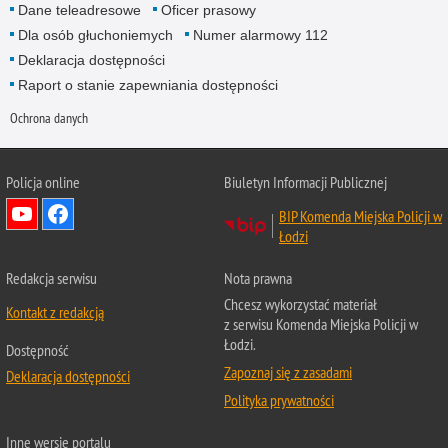
Dane teleadresowe
Oficer prasowy
Dla osób głuchoniemych
Numer alarmowy 112
Deklaracja dostępności
Raport o stanie zapewniania dostępności
Ochrona danych
Policja online
Biuletyn Informacji Publicznej
BIP Komenda Miejska Policji w
Łodzi
Redakcja serwisu
Nota prawna
Chcesz wykorzystać materiał
Kontakt z redakcją
z serwisu Komenda Miejska Policji w
Łodzi.
Dostępność
Zapoznaj się z zasadami
Deklaracja dostępności
Polityka prywatności
Inne wersje portalu