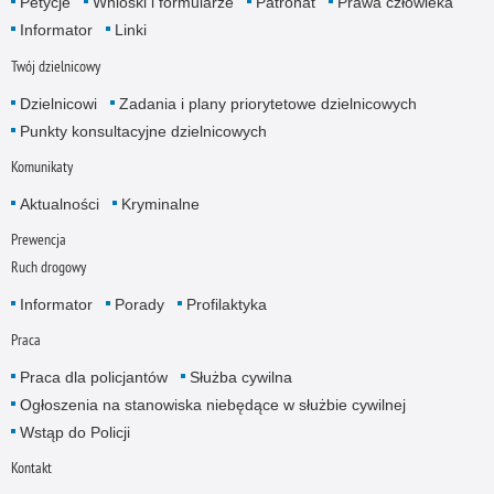
Petycje
Wnioski i formularze
Patronat
Prawa człowieka
Informator
Linki
Twój dzielnicowy
Dzielnicowi
Zadania i plany priorytetowe dzielnicowych
Punkty konsultacyjne dzielnicowych
Komunikaty
Aktualności
Kryminalne
Prewencja
Ruch drogowy
Informator
Porady
Profilaktyka
Praca
Praca dla policjantów
Służba cywilna
Ogłoszenia na stanowiska niebędące w służbie cywilnej
Wstąp do Policji
Kontakt