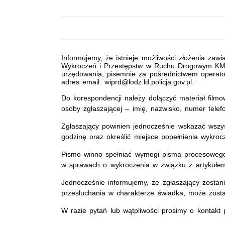
Informujemy, że istnieje możliwości złożenia zaw
Wykroczeń i Przestępstw w Ruchu Drogowym KMP 
urzędowania, pisemnie za pośrednictwem operato
adres email: wiprd@lodz.ld.policja.gov.pl.
Do korespondencji należy dołączyć materiał film
osoby zgłaszającej – imię, nazwisko, numer telef
Zgłaszający powinien jednocześnie wskazać wszys
godzinę oraz określić miejsce popełnienia wykrocz
Pismo winno spełniać wymogi pisma procesowego
w sprawach o wykroczenia w związku z artykułe
Jednocześnie informujemy, że zgłaszający zostan
przesłuchania w charakterze świadka, może zos
W razie pytań lub wątpliwości prosimy o kontak