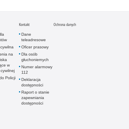
Kontakt
Ochrona danych
dla
Dane
ntów
teleadresowe
 cywilna
Oficer prasowy
enia na
Dla osób
iska
głuchoniemych
ące w
Numer alarmowy
 cywilnej
112
o Policji
Deklaracja
dostępności
Raport o stanie
zapewniania
dostępności