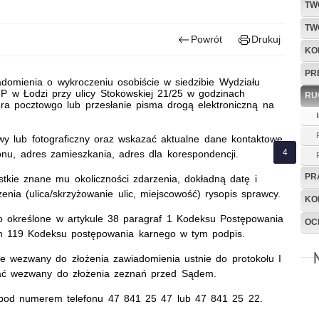
TW
TW
Powrót
Drukuj
KO
PR
iadomienia o wykroczeniu osobiście w siedzibie Wydziału
w Łodzi przy ulicy Stokowskiej 21/25 w godzinach
RU
ra pocztowgo lub przesłanie pisma drogą elektroniczną na
owy lub fotograficzny oraz wskazać aktualne dane kontaktowe
onu, adres zamieszkania, adres dla korespondencji.
PR
tkie znane mu okoliczności zdarzenia, dokładną datę i
enia (ulica/skrzyżowanie ulic, miejscowość) rysopis sprawcy.
KO
 określone w artykule 38 paragraf 1 Kodeksu Postępowania
OC
m 119 Kodeksu postępowania karnego w tym podpis.
ie wezwany do złożenia zawiadomienia ustnie do protokołu I
tać wezwany do złożenia zeznań przed Sądem.
t pod numerem telefonu 47 841 25 47 lub 47 841 25 22.