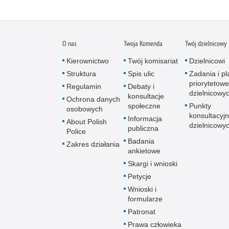
O nas
Twoja Komenda
Twój dzielnicowy
Kierownictwo
Twój komisariat
Dzielnicowi
Struktura
Spis ulic
Zadania i pl
priorytetowe
Regulamin
Debaty i
dzielnicowy
konsultacje
Ochrona danych
społeczne
Punkty
osobowych
konsultacyj
Informacja
About Polish
dzielnicowy
publiczna
Police
Badania
Zakres działania
ankietowe
Skargi i wnioski
Petycje
Wnioski i
formularze
Patronat
Prawa człowieka