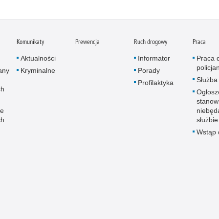
Komunikaty
Prewencja
Ruch drogowy
Praca
Aktualności
Informator
Praca 
policja
any
Kryminalne
Porady
Służba
Profilaktyka
ch
Ogłosz
stanow
ne
niebęd
ch
służbie
Wstąp d