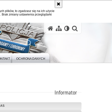
ych plików, to zgadzasz się na ich użycie
. Brak zmiany ustawienia przeglądarki
otwórz wysz
ONTAKT
OCHRONA DANYCH
Informator
NAS