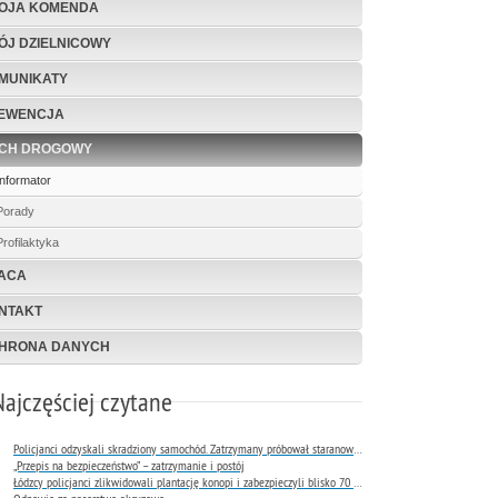
OJA KOMENDA
ÓJ DZIELNICOWY
MUNIKATY
EWENCJA
CH DROGOWY
Informator
Porady
Profilaktyka
ACA
NTAKT
HRONA DANYCH
Najczęściej czytane
Policjanci odzyskali skradziony samochód. Zatrzymany próbował staranować radiowóz
„Przepis na bezpieczeństwo” – zatrzymanie i postój
Łódzcy policjanci zlikwidowali plantację konopi i zabezpieczyli blisko 70 jednostek broni oraz amunicję