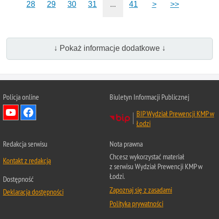
28
29
30
31
...
41
>
>>
↓ Pokaż informacje dodatkowe ↓
Policja online
Biuletyn Informacji Publicznej
BIP Wydział Prewencji KMP w
Łodzi
Redakcja serwisu
Nota prawna
Chcesz wykorzystać materiał
Kontakt z redakcją
z serwisu Wydział Prewencji KMP w
Łodzi.
Dostępność
Zapoznaj się z zasadami
Deklaracja dostępności
Polityka prywatności