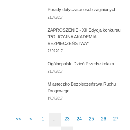
Porady dotyczące osób zaginionych
22.09.2017
ZAPROSZENIE - XII Edycja konkursu
”POLICYJNA AKADEMIA
BEZPIECZEŃSTWA"
22.09.2017
Ogólnopolski Dzień Przedszkolaka
21.09.2017
Miasteczko Bezpieczeństwa Ruchu
Drogowego
19.09.2017
<<
<
1
...
23
24
25
26
27