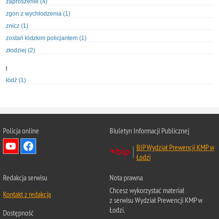
zaproszenie (4)
zgon z wychłodzenia (1)
znicz (1)
zostań łódzkim policjantem (1)
złodziej (2)
ł
łódź (1)
Policja online
Biuletyn Informacji Publicznej
BIP Wydział Prewencji KMP w
Łodzi
Redakcja serwisu
Nota prawna
Chcesz wykorzystać materiał
Kontakt z redakcją
z serwisu Wydział Prewencji KMP w
Łodzi.
Dostępność