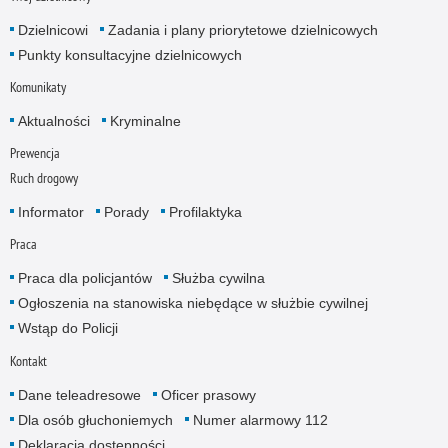
Dzielnicowi
Zadania i plany priorytetowe dzielnicowych
Punkty konsultacyjne dzielnicowych
Komunikaty
Aktualności
Kryminalne
Prewencja
Ruch drogowy
Informator
Porady
Profilaktyka
Praca
Praca dla policjantów
Służba cywilna
Ogłoszenia na stanowiska niebędące w służbie cywilnej
Wstąp do Policji
Kontakt
Dane teleadresowe
Oficer prasowy
Dla osób głuchoniemych
Numer alarmowy 112
Deklaracja dostępności