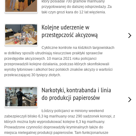
który posiadał 700 gramów marihuany
przygotowanej do dalszej odsprzedaży. Za
taki czyn grozi kara do 12 lat więzienia.
Kolejne uderzenie w
przestępczość akcyzową
Cykliczne kontrole na łódzkich targowiskach
w dotkliwy sposób utrudniają nieuczciwe praktyki sprawców
przestępstw akcyzowych. 10 marca 2021 roku policjanci
przeprowadzili kolejne działania, podczas których skonfiskowali
wyroby tytoniowe i alkohol bez polskich znaków akcyzy o wartości
przekraczającej 30 tysięcy złotych.
Narkotyki, kontrabanda i linia
do produkcji papierosów
Łódzcy policjanci w miniony weekend
zabezpieczyli blisko 6,3 kg marihuany oraz 290 sadzonek konopi, z
których można było wyprodukować kolejne 6,3 kg marihuany.
Prowadzone czynności doprowadziły kryminalnych także do
miejsca nielegalnej produkcji papierosów. Tam funkcjonariusze