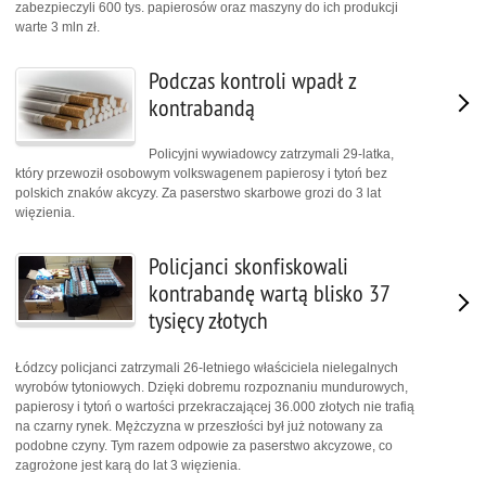
zabezpieczyli 600 tys. papierosów oraz maszyny do ich produkcji
warte 3 mln zł.
Podczas kontroli wpadł z
kontrabandą
Policyjni wywiadowcy zatrzymali 29-latka,
który przewoził osobowym volkswagenem papierosy i tytoń bez
polskich znaków akcyzy. Za paserstwo skarbowe grozi do 3 lat
więzienia.
Policjanci skonfiskowali
kontrabandę wartą blisko 37
tysięcy złotych
Łódzcy policjanci zatrzymali 26-letniego właściciela nielegalnych
wyrobów tytoniowych. Dzięki dobremu rozpoznaniu mundurowych,
papierosy i tytoń o wartości przekraczającej 36.000 złotych nie trafią
na czarny rynek. Mężczyzna w przeszłości był już notowany za
podobne czyny. Tym razem odpowie za paserstwo akcyzowe, co
zagrożone jest karą do lat 3 więzienia.