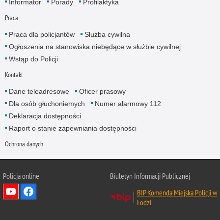
Informator
Porady
Profilaktyka
Praca
Praca dla policjantów
Służba cywilna
Ogłoszenia na stanowiska niebędące w służbie cywilnej
Wstąp do Policji
Kontakt
Dane teleadresowe
Oficer prasowy
Dla osób głuchoniemych
Numer alarmowy 112
Deklaracja dostępności
Raport o stanie zapewniania dostępności
Ochrona danych
Policja online
Biuletyn Informacji Publicznej
BIP Komenda Miejska Policji w
Łodzi