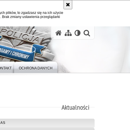
ych plików, to zgadzasz się na ich użycie
. Brak zmiany ustawienia przeglądarki
otwórz wysz
ONTAKT
OCHRONA DANYCH
Aktualności
NAS