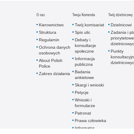
O nas
Twoja Komenda
Twój dzielnicowy
Kierownictwo
Twój komisariat
Dzielnicowi
Struktura
Spis ulic
Zadania i pl
priorytetowe
Regulamin
Debaty i
dzielnicowy
konsultacje
Ochrona danych
społeczne
Punkty
osobowych
konsultacyj
Informacja
About Polish
dzielnicowy
publiczna
Police
Badania
Zakres działania
ankietowe
Skargi i wnioski
Petycje
Wnioski i
formularze
Patronat
Prawa człowieka
Informator