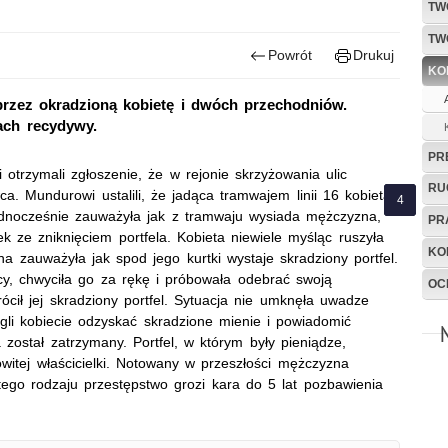
TW
TW
Powrót
Drukuj
KO
 przez okradzioną kobietę i dwóch przechodniów.
ch recydywy.
PR
 otrzymali zgłoszenie, że w rejonie skrzyżowania ulic
RU
ca. Mundurowi ustalili, że jadąca tramwajem linii 16 kobieta
. Jednocześnie zauważyła jak z tramwaju wysiada mężczyzna,
PR
k ze zniknięciem portfela. Kobieta niewiele myśląc ruszyła
KO
 zauważyła jak spod jego kurtki wystaje skradziony portfel.
y, chwyciła go za rękę i próbowała odebrać swoją
OC
cił jej skradziony portfel. Sytuacja nie umknęła uwadze
i kobiecie odzyskać skradzione mienie i powiadomić
został zatrzymany. Portfel, w którym były pieniądze,
itej właścicielki. Notowany w przeszłości mężczyzna
ego rodzaju przestępstwo grozi kara do 5 lat pozbawienia