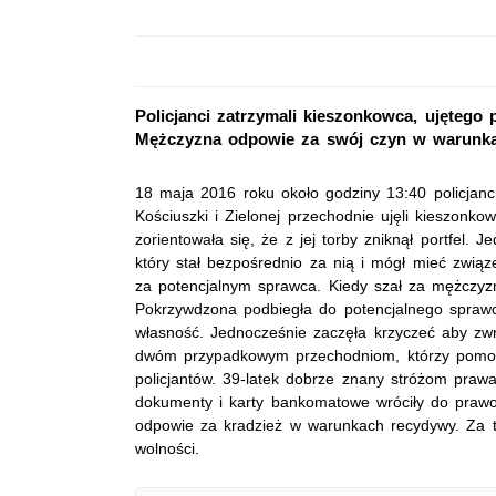
Policjanci zatrzymali kieszonkowca, ujętego
Mężczyzna odpowie za swój czyn w warunka
18 maja 2016 roku około godziny 13:40 policjanci
Kościuszki i Zielonej przechodnie ujęli kieszonkow
zorientowała się, że z jej torby zniknął portfel
który stał bezpośrednio za nią i mógł mieć związe
za potencjalnym sprawca. Kiedy szał za mężczyzna
Pokrzywdzona podbiegła do potencjalnego sprawc
własność. Jednocześnie zaczęła krzyczeć aby zwró
dwóm przypadkowym przechodniom, którzy pomogl
policjantów. 39-latek dobrze znany stróżom prawa 
dokumenty i karty bankomatowe wróciły do prawow
odpowie za kradzież w warunkach recydywy. Za t
wolności.