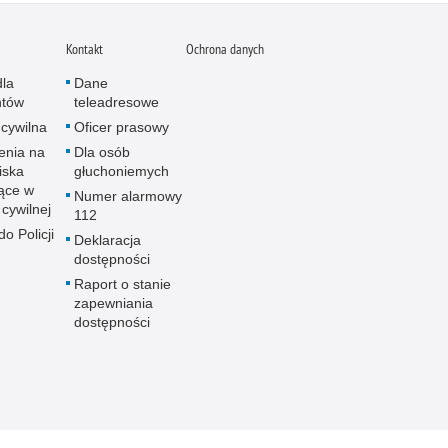
Kontakt
Ochrona danych
dla
Dane
ntów
teleadresowe
 cywilna
Oficer prasowy
enia na
Dla osób
iska
głuchoniemych
ące w
Numer alarmowy
 cywilnej
112
o Policji
Deklaracja
dostępności
Raport o stanie
zapewniania
dostępności