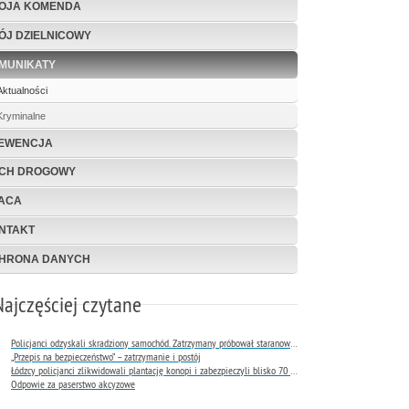
OJA KOMENDA
ÓJ DZIELNICOWY
MUNIKATY
Aktualności
Kryminalne
EWENCJA
CH DROGOWY
ACA
NTAKT
HRONA DANYCH
Najczęściej czytane
Policjanci odzyskali skradziony samochód. Zatrzymany próbował staranować radiowóz
„Przepis na bezpieczeństwo” – zatrzymanie i postój
Łódzcy policjanci zlikwidowali plantację konopi i zabezpieczyli blisko 70 jednostek broni oraz amunicję
Odpowie za paserstwo akcyzowe