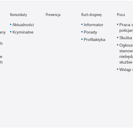
Komunikaty
Prewencja
Ruch drogowy
Praca
Aktualności
Informator
Praca 
policja
any
Kryminalne
Porady
Służba
Profilaktyka
ch
Ogłosz
stanow
ne
niebęd
ch
służbie
Wstąp d