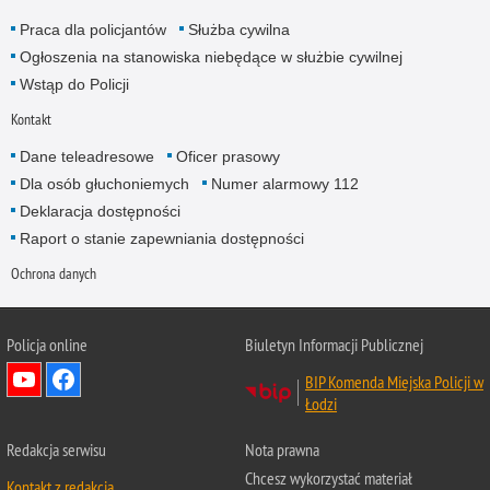
Praca dla policjantów
Służba cywilna
Ogłoszenia na stanowiska niebędące w służbie cywilnej
Wstąp do Policji
Kontakt
Dane teleadresowe
Oficer prasowy
Dla osób głuchoniemych
Numer alarmowy 112
Deklaracja dostępności
Raport o stanie zapewniania dostępności
Ochrona danych
Policja online
Biuletyn Informacji Publicznej
BIP Komenda Miejska Policji w
Łodzi
Redakcja serwisu
Nota prawna
Chcesz wykorzystać materiał
Kontakt z redakcją