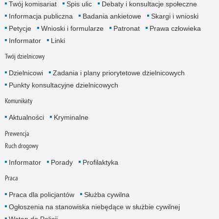
Twój komisariat
Spis ulic
Debaty i konsultacje społeczne
Informacja publiczna
Badania ankietowe
Skargi i wnioski
Petycje
Wnioski i formularze
Patronat
Prawa człowieka
Informator
Linki
Twój dzielnicowy
Dzielnicowi
Zadania i plany priorytetowe dzielnicowych
Punkty konsultacyjne dzielnicowych
Komunikaty
Aktualności
Kryminalne
Prewencja
Ruch drogowy
Informator
Porady
Profilaktyka
Praca
Praca dla policjantów
Służba cywilna
Ogłoszenia na stanowiska niebędące w służbie cywilnej
Wstąp do Policji