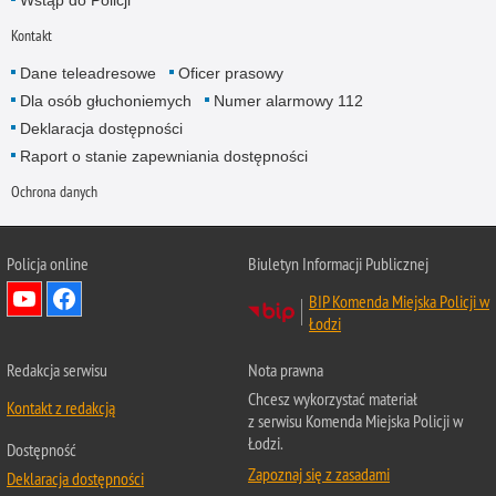
Kontakt
Dane teleadresowe
Oficer prasowy
Dla osób głuchoniemych
Numer alarmowy 112
Deklaracja dostępności
Raport o stanie zapewniania dostępności
Ochrona danych
Policja online
Biuletyn Informacji Publicznej
BIP Komenda Miejska Policji w
Łodzi
Redakcja serwisu
Nota prawna
Chcesz wykorzystać materiał
Kontakt z redakcją
z serwisu Komenda Miejska Policji w
Łodzi.
Dostępność
Zapoznaj się z zasadami
Deklaracja dostępności