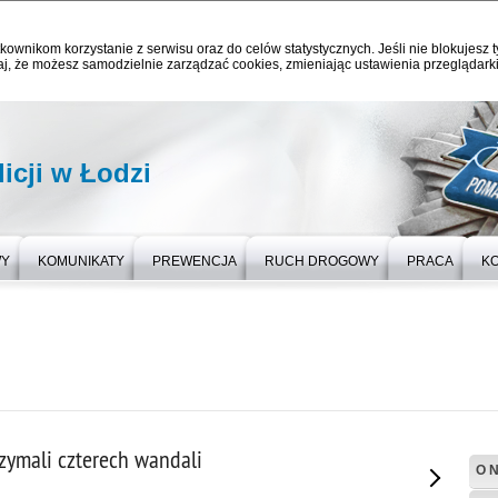
kownikom korzystanie z serwisu oraz do celów statystycznych. Jeśli nie blokujesz t
j, że możesz samodzielnie zarządzać cookies, zmieniając ustawienia przeglądarki
icji w Łodzi
WY
KOMUNIKATY
PREWENCJA
RUCH DROGOWY
PRACA
K
rzymali czterech wandali
O 