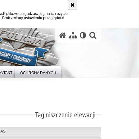
ych plików, to zgadzasz się na ich użycie
. Brak zmiany ustawienia przeglądarki
otwórz wysz
ONTAKT
OCHRONA DANYCH
Tag niszczenie elewacji
NAS