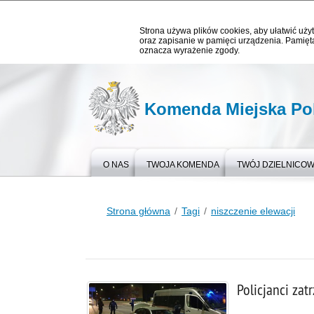
Strona używa plików cookies, aby ułatwić użyt
oraz zapisanie w pamięci urządzenia. Pamięta
oznacza wyrażenie zgody.
Komenda Miejska Pol
O NAS
TWOJA KOMENDA
TWÓJ DZIELNICO
Strona główna
Tagi
niszczenie elewacji
Policjanci zat