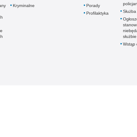
policja
any
Kryminalne
Porady
Służba
Profilaktyka
ch
Ogłosz
stanow
ne
niebęd
ch
służbie
Wstąp d