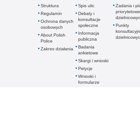
Struktura
Spis ulic
Zadania i pl
priorytetowe
Regulamin
Debaty i
dzielnicowy
konsultacje
Ochrona danych
społeczne
Punkty
osobowych
konsultacyj
Informacja
About Polish
dzielnicowy
publiczna
Police
Badania
Zakres działania
ankietowe
Skargi i wnioski
Petycje
Wnioski i
formularze
Patronat
Prawa człowieka
Informator
Linki