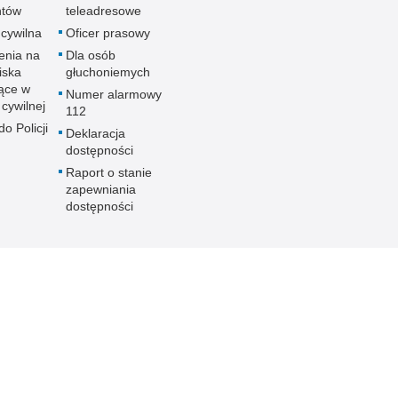
ntów
teleadresowe
 cywilna
Oficer prasowy
enia na
Dla osób
iska
głuchoniemych
ące w
Numer alarmowy
 cywilnej
112
o Policji
Deklaracja
dostępności
Raport o stanie
zapewniania
dostępności