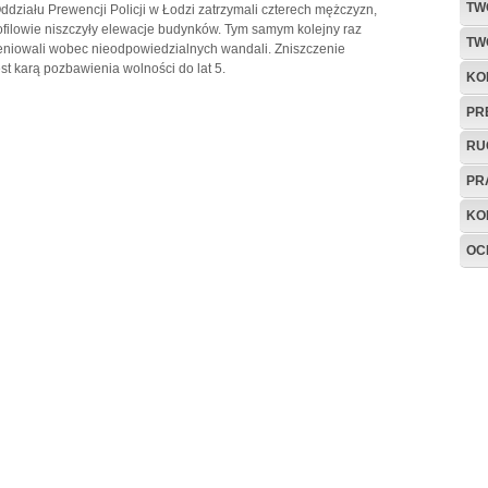
TW
ddziału Prewencji Policji w Łodzi zatrzymali czterech mężczyzn,
ofilowie niszczyły elewacje budynków. Tym samym kolejny raz
TW
eniowali wobec nieodpowiedzialnych wandali. Zniszczenie
st karą pozbawienia wolności do lat 5.
KO
PR
RU
PR
KO
OC