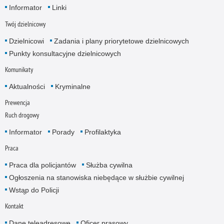
Informator
Linki
Twój dzielnicowy
Dzielnicowi
Zadania i plany priorytetowe dzielnicowych
Punkty konsultacyjne dzielnicowych
Komunikaty
Aktualności
Kryminalne
Prewencja
Ruch drogowy
Informator
Porady
Profilaktyka
Praca
Praca dla policjantów
Służba cywilna
Ogłoszenia na stanowiska niebędące w służbie cywilnej
Wstąp do Policji
Kontakt
Dane teleadresowe
Oficer prasowy