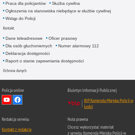
Praca dla policjantów
Służba cywilna
Ogłoszenia na stanowiska niebędące w służbie cywilnej
Wstąp do Policji
Kontakt
Dane teleadresowe
Oficer prasowy
Dla osób głuchoniemych
Numer alarmowy 112
Deklaracja dostępności
Raport o stanie zapewniania dostępności
Ochrona danych
Policja online
Biuletyn Informacji Publicznej
BIP Komenda Miejska Policji w
Łodzi
Redakcja serwisu
Nota prawna
Chcesz wykorzystać materiał
Kontakt z redakcją
z serwisu Komenda Miejska Policji w