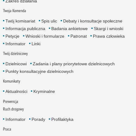
Zakres działania
Twoja Komenda
Twój komisariat
Spis ulic
Debaty i konsultacje społeczne
Informacja publiczna
Badania ankietowe
Skargi i wnioski
Petycje
Wnioski i formularze
Patronat
Prawa człowieka
Informator
Linki
Twój dzielnicowy
Dzielnicowi
Zadania i plany priorytetowe dzielnicowych
Punkty konsultacyjne dzielnicowych
Komunikaty
Aktualności
Kryminalne
Prewencja
Ruch drogowy
Informator
Porady
Profilaktyka
Praca