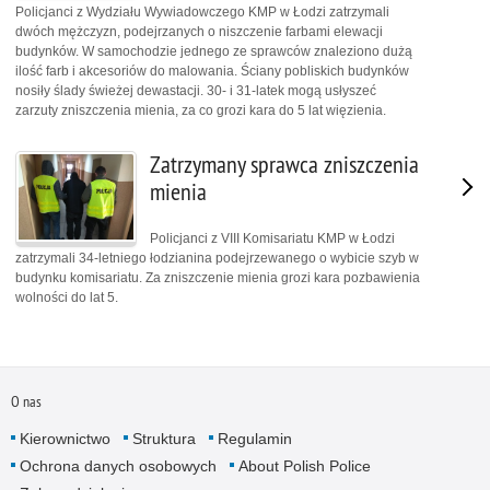
Policjanci z Wydziału Wywiadowczego KMP w Łodzi zatrzymali
dwóch mężczyzn, podejrzanych o niszczenie farbami elewacji
budynków. W samochodzie jednego ze sprawców znaleziono dużą
ilość farb i akcesoriów do malowania. Ściany pobliskich budynków
nosiły ślady świeżej dewastacji. 30- i 31-latek mogą usłyszeć
zarzuty zniszczenia mienia, za co grozi kara do 5 lat więzienia.
Zatrzymany sprawca zniszczenia
mienia
Policjanci z VIII Komisariatu KMP w Łodzi
zatrzymali 34-letniego łodzianina podejrzewanego o wybicie szyb w
budynku komisariatu. Za zniszczenie mienia grozi kara pozbawienia
wolności do lat 5.
O nas
Kierownictwo
Struktura
Regulamin
Ochrona danych osobowych
About Polish Police