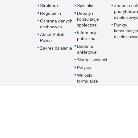
Struktura
Spis ulic
Zadania i pl
priorytetowe
Regulamin
Debaty i
dzielnicowy
konsultacje
Ochrona danych
społeczne
Punkty
osobowych
konsultacyj
Informacja
About Polish
dzielnicowy
publiczna
Police
Badania
Zakres działania
ankietowe
Skargi i wnioski
Petycje
Wnioski i
formularze
Patronat
Prawa człowieka
Informator
Linki