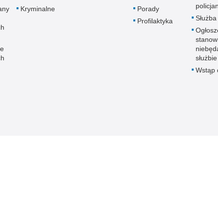
policja
any
Kryminalne
Porady
Służba
Profilaktyka
ch
Ogłosz
stanow
ne
niebęd
ch
służbie
Wstąp d