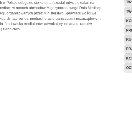
TW
h w Polsce odbędzie się kolejna (szósta) edycja działań na
mediacji w ramach obchodów Międzynarodowego Dnia Mediacji
TW
cji, organizowanych przez Ministerstwo Sprawiedliwości we
 koordynatorów ds. mediacji oraz organizacjami pozarządowymi
KO
in. środowiska mediatorów, adwokatury, notariatu, radców
ięziennictwo.
PR
RU
PR
KO
OC