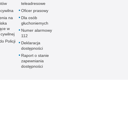
ntów
teleadresowe
 cywilna
Oficer prasowy
enia na
Dla osób
iska
głuchoniemych
ące w
Numer alarmowy
 cywilnej
112
o Policji
Deklaracja
dostępności
Raport o stanie
zapewniania
dostępności