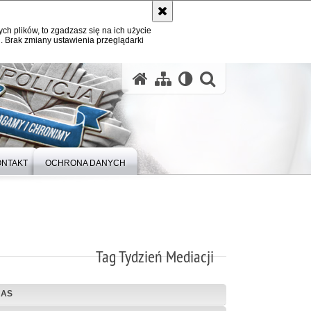
ych plików, to zgadzasz się na ich użycie
. Brak zmiany ustawienia przeglądarki
otwórz wysz
ONTAKT
OCHRONA DANYCH
Tag Tydzień Mediacji
NAS