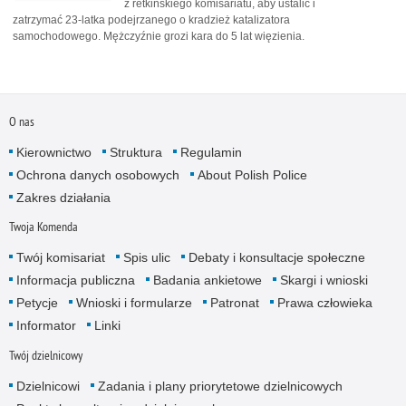
z retkińskiego komisariatu, aby ustalić i
zatrzymać 23-latka podejrzanego o kradzież katalizatora
samochodowego. Mężczyźnie grozi kara do 5 lat więzienia.
O nas
Kierownictwo
Struktura
Regulamin
Ochrona danych osobowych
About Polish Police
Zakres działania
Twoja Komenda
Twój komisariat
Spis ulic
Debaty i konsultacje społeczne
Informacja publiczna
Badania ankietowe
Skargi i wnioski
Petycje
Wnioski i formularze
Patronat
Prawa człowieka
Informator
Linki
Twój dzielnicowy
Dzielnicowi
Zadania i plany priorytetowe dzielnicowych