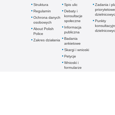
Struktura
Spis ulic
Zadania i pl
priorytetowe
Regulamin
Debaty i
dzielnicowy
konsultacje
Ochrona danych
społeczne
Punkty
osobowych
konsultacyj
Informacja
About Polish
dzielnicowy
publiczna
Police
Badania
Zakres działania
ankietowe
Skargi i wnioski
Petycje
Wnioski i
formularze
Patronat
Prawa człowieka
Informator
Linki