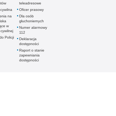
ntów
teleadresowe
 cywilna
Oficer prasowy
enia na
Dla osób
iska
głuchoniemych
ące w
Numer alarmowy
 cywilnej
112
o Policji
Deklaracja
dostępności
Raport o stanie
zapewniania
dostępności