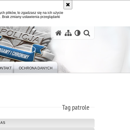
ych plików, to zgadzasz się na ich użycie
. Brak zmiany ustawienia przeglądarki
otwórz wysz
ONTAKT
OCHRONA DANYCH
Tag patrole
NAS