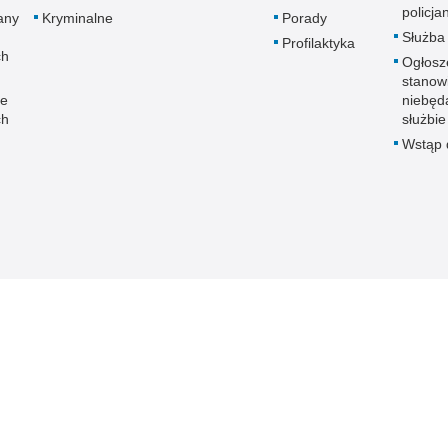
policja
any
Kryminalne
Porady
Służba
Profilaktyka
ch
Ogłosz
stanow
ne
niebęd
ch
służbie
Wstąp d