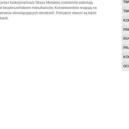
TW
 przez funkcjonariuszy Straży Miejskiej codziennie patrolują
ad bezpieczeństwem mieszkańców. Konsekwentnie reagują na
TW
łamania obowiązujących obostrzeń. Policjanci obecni są także
skach.
KO
PR
RU
PR
KO
OC