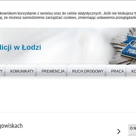
kownikom korzystanie z serwisu oraz do celów statystycznych. Jeśli nie blokujesz t
j, że możesz samodzielnie zarządzać cookies, zmieniając ustawienia przeglądarki
icji w Łodzi
WY
KOMUNIKATY
PREWENCJA
RUCH DROGOWY
PRACA
K
rgowiskach
O 