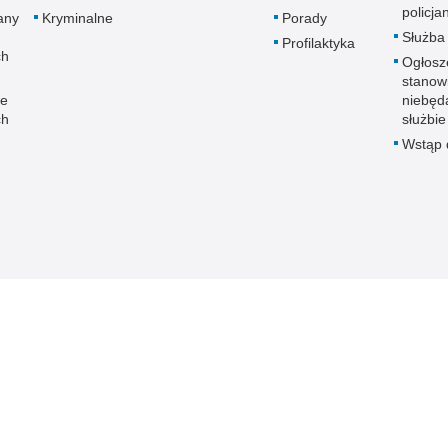
policja
any
Kryminalne
Porady
Służba
Profilaktyka
ch
Ogłosz
stanow
ne
niebęd
ch
służbie
Wstąp d