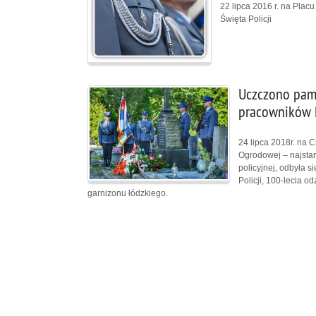
22 lipca 2016 r. na Plac
Święta Policji
Uczczono pami
pracowników P
24 lipca 2018r. na 
Ogrodowej – najstars
policyjnej, odbyła 
Policji, 100-lecia o
garnizonu łódzkiego.