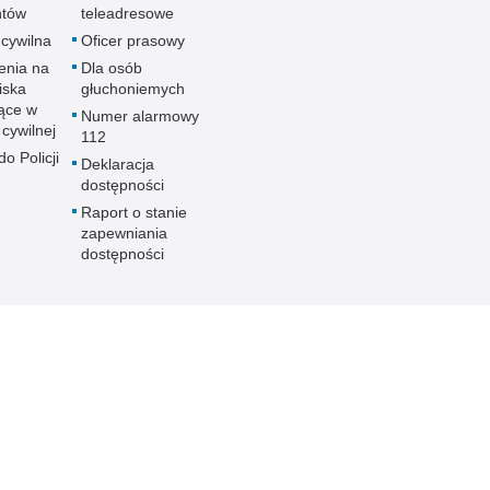
ntów
teleadresowe
 cywilna
Oficer prasowy
enia na
Dla osób
iska
głuchoniemych
ące w
Numer alarmowy
 cywilnej
112
o Policji
Deklaracja
dostępności
Raport o stanie
zapewniania
dostępności