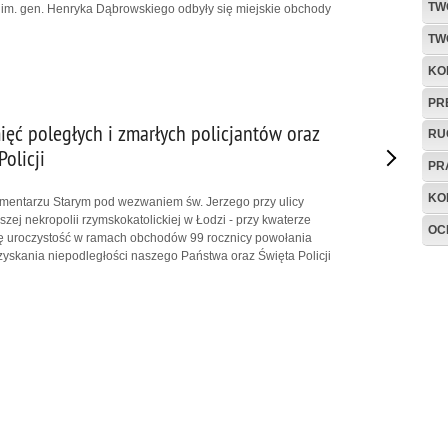
TW
u im. gen. Henryka Dąbrowskiego odbyły się miejskie obchody
TW
KO
PR
ęć poległych i zmarłych policjantów oraz
RU
olicji
PR
KO
Cmentarzu Starym pod wezwaniem św. Jerzego przy ulicy
zej nekropolii rzymskokatolickiej w Łodzi - przy kwaterze
OC
się uroczystość w ramach obchodów 99 rocznicy powołania
dzyskania niepodległości naszego Państwa oraz Święta Policji