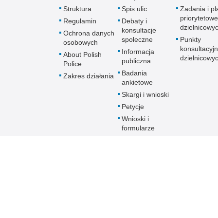
Struktura
Spis ulic
Zadania i pl
priorytetowe
Regulamin
Debaty i
dzielnicowy
konsultacje
Ochrona danych
społeczne
Punkty
osobowych
konsultacyj
Informacja
About Polish
dzielnicowy
publiczna
Police
Badania
Zakres działania
ankietowe
Skargi i wnioski
Petycje
Wnioski i
formularze
Patronat
Prawa człowieka
Informator
Linki