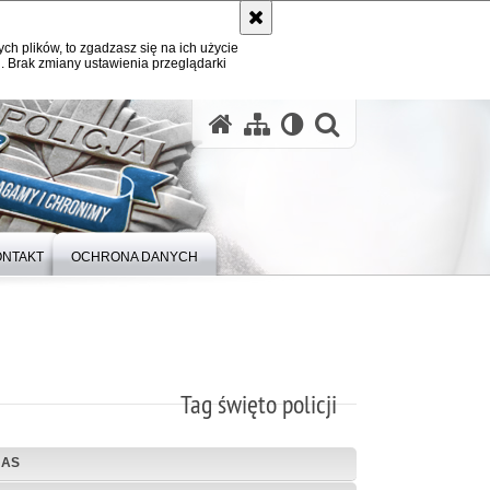
ych plików, to zgadzasz się na ich użycie
. Brak zmiany ustawienia przeglądarki
otwórz wysz
ONTAKT
OCHRONA DANYCH
Tag święto policji
NAS